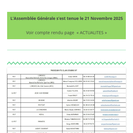
Règlement Intérieur et Financier
L’Assemblée Générale s’est tenue le 21 Novembre 2025
Le bureau
Voir compte rendu page « ACTUALITES »
Les Commissions
Remerciements
DOSSIER PRESSE
Agenda
ACTUALITES
Activités
CODERS
Aqua Gym
Bowling