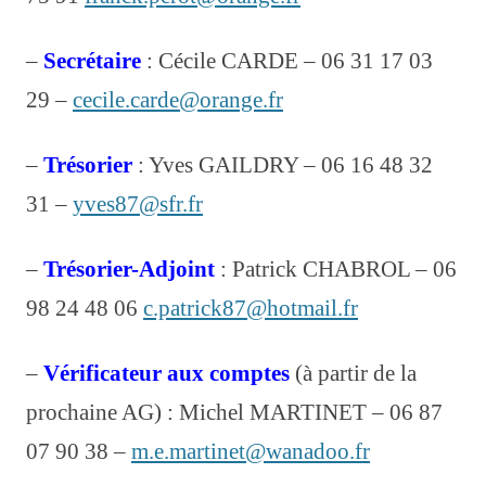
Parcours du Cœur archive
–
Secrétaire
: Cécile CARDE – 06 31 17 03
Journée CODERS
29 –
cecile.carde@orange.fr
Voyages – archive –
Dans les clubs
–
Trésorier
: Yves GAILDRY – 06 16 48 32
31 –
yves87@sfr.fr
Clubs
A.R.S.
–
Trésorier-Adjoint
: Patrick CHABROL – 06
A.R.A.L.
98 24 48 06
c.patrick87@hotmail.fr
A.C.S.
–
Vérificateur aux comptes
(à partir de la
AIXE RETRAITE SPORT SANTÉ
prochaine AG) : Michel MARTINET – 06 87
BEAUNE les MINES
07 90 38 –
m.e.martinet@wanadoo.fr
FEYTIAT