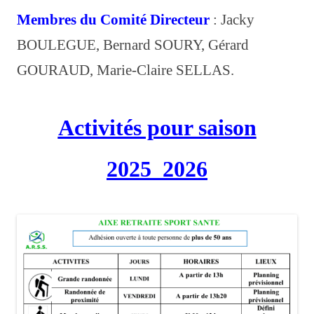
LA JONCHÈRE
Membres du Comité Directeur
: Jacky
NIEUL
BOULEGUE, Bernard SOURY, Gérard
GOURAUD, Marie-Claire SELLAS.
PANAZOL
SAINT JOUVENT
Activités pour saison
SAINT GENCE
Adhérer
2025_2026
Formation
L’animateur
Actualités Formation
Contacts