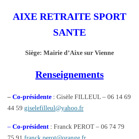
Règlement Intérieur et Financier
AIXE RETRAITE SPORT
Le bureau
SANTE
Les Commissions
Remerciements
Siège: Mairie d’Aixe sur Vienne
DOSSIER PRESSE
Renseignements
Agenda
ACTUALITES
–
Co-présidente
: Gisèle FILLEUL – 06 14 69
Activités
44 59
giselefilleul@yahoo.fr
CODERS
Aqua Gym
–
Co-président
: Franck PEROT – 06 74 79
Bowling
75 91
franck.perot@orange.fr