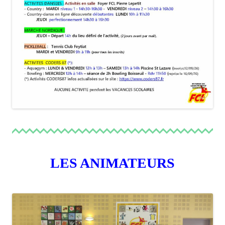
LA JONCHÈRE
NIEUL
PANAZOL
SAINT JOUVENT
SAINT GENCE
Adhérer
Formation
L’animateur
LES ANIMATEURS
Actualités Formation
Contacts