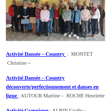
Activité Dansée – Country
: MONTET
Christine
–
Activité Dansée – Country
découverte/perfectionnement et danses en
ligne
: AUTOUR Martine –
ROCHE Henriette
Activité Gymnique
: ALBIN Gisèle –