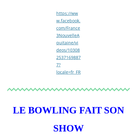
https://ww
w.facebook.
com/France
3NouvelleA
quitaine/vi
deos/10308
2537169887
7?
locale=fr_FR
LE BOWLING FAIT SON
SHOW