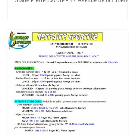
Stade Pierre Lacore - 47 Avenue de la Libéra
Parcours du Cœur archive
Journée CODERS
Voyages – archive –
Dans les clubs
Clubs
A.R.S.
A.R.A.L.
A.C.S.
AIXE RETRAITE SPORT SANTÉ
BEAUNE les MINES
FEYTIAT