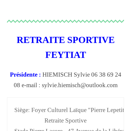
Règlement Intérieur et Financier
Le bureau
Les Commissions
RETRAITE SPORTIVE
Remerciements
FEYTIAT
DOSSIER PRESSE
Agenda
Présidente :
HIEMISCH Sylvie 06 38 69 24
ACTUALITES
08
e-mail : sylvie.hiemisch@outlook.com
Activités
CODERS
Siège: Foyer Culturel Laïque "Pierre Lepetit"
Aqua Gym
Retraite Sportive
Bowling